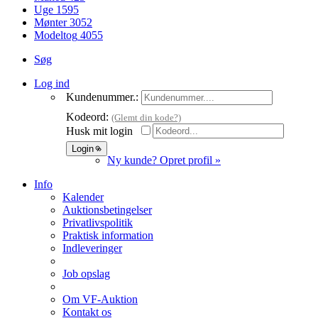
Uge
1595
Mønter
3052
Modeltog
4055
Søg
Log ind
Kundenummer.:
Kodeord:
(Glemt din kode?)
Husk mit login
Ny kunde? Opret profil »
Info
Kalender
Auktionsbetingelser
Privatlivspolitik
Praktisk information
Indleveringer
Job opslag
Om VF-Auktion
Kontakt os