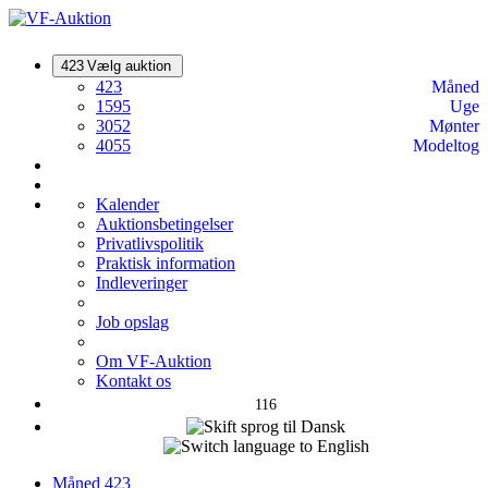
423
Vælg auktion
423
Måned
1595
Uge
3052
Mønter
4055
Modeltog
Kalender
Auktionsbetingelser
Privatlivspolitik
Praktisk information
Indleveringer
Job opslag
Om VF-Auktion
Kontakt os
116
Måned
423