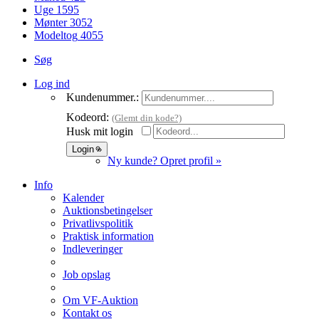
Uge
1595
Mønter
3052
Modeltog
4055
Søg
Log ind
Kundenummer.:
Kodeord:
(Glemt din kode?)
Husk mit login
Ny kunde? Opret profil »
Info
Kalender
Auktionsbetingelser
Privatlivspolitik
Praktisk information
Indleveringer
Job opslag
Om VF-Auktion
Kontakt os